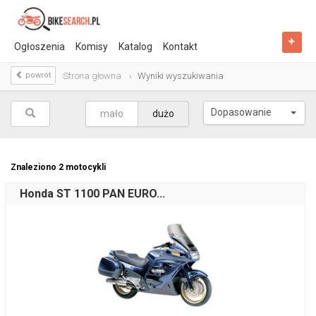
Ogłoszenia
Komisy
Katalog
Kontakt
powrót
Strona głowna
Wyniki wyszukiwania
Dopasowanie
mało
dużo
Znaleziono
2
motocykli
Honda ST 1100 PAN EURO...