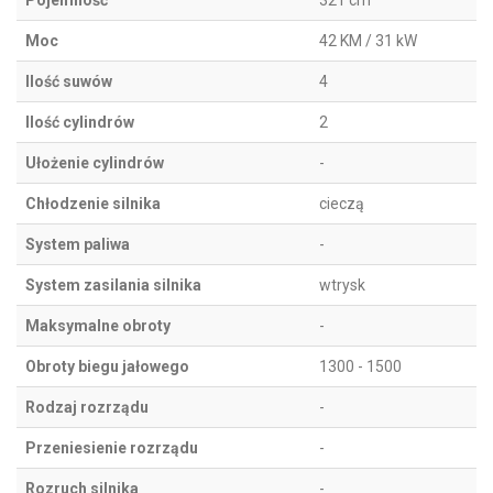
Pojemność
321 cm
Moc
42 KM / 31 kW
Ilość suwów
4
Ilość cylindrów
2
Ułożenie cylindrów
-
Chłodzenie silnika
cieczą
System paliwa
-
System zasilania silnika
wtrysk
Maksymalne obroty
-
Obroty biegu jałowego
1300 - 1500
Rodzaj rozrządu
-
Przeniesienie rozrządu
-
Rozruch silnika
-