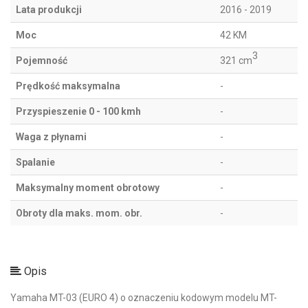
Lata produkcji
2016 - 2019
Moc
42 KM
3
Pojemność
321 cm
Prędkość maksymalna
-
Przyspieszenie 0 - 100 kmh
-
Waga z płynami
-
Spalanie
-
Maksymalny moment obrotowy
-
Obroty dla maks. mom. obr.
-
Opis
Yamaha MT-03 (EURO 4) o oznaczeniu kodowym modelu MT-