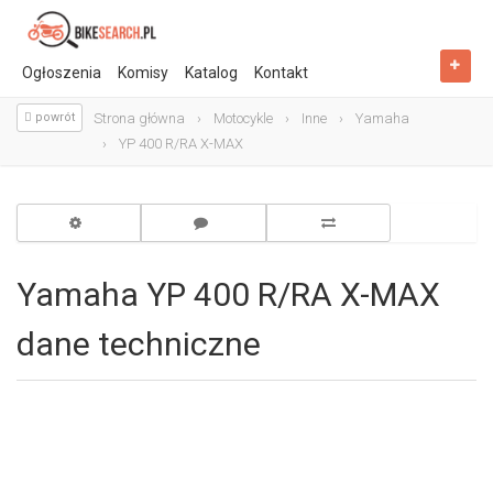
Ogłoszenia
Komisy
Katalog
Kontakt
powrót
Strona główna
Motocykle
Inne
Yamaha
YP 400 R/RA X-MAX
Yamaha YP 400 R/RA X-MAX
dane techniczne