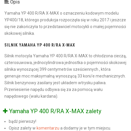
Opis
Yamaha YP 400 R/RA X-MAX o oznaczeniu kodowym modelu
YP400/18, którego produkcja rozpoczęła się w roku 2017 i jeszcze
się nie zakończyła to przedstawiciel motocykli o małej pojemności
skokowej silnika.
SILNIK YAMAHA YP 400 R/RA X-MAX
Silnik motocyla Yamaha YP 400 R/RA X-MAX to chłodzona cieczą,
czterosuwowa, jednocylindrowa jednostka o pojemności skokowej
silnika wynoszącej 399 centymetrów sześciennych , która
generuje moc maksymalną wynoszącą 33 koni/e mechanicznych.
Silnik benzynowy zasilany jest układem wtrysku paliwa.
Przeniesienie napędu odbywa się za za pomocą wału
napędowego (wału kardana).
Yamaha YP 400 R/RA X-MAX zalety
bądź pierwszy!
Opisz zalety w
komentarzu
a dodamy je w tym miejscu.