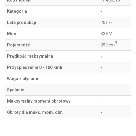
Kod modelu
YP400/18
Kategoria
-
Lata produkcji
2017 -
Moc
33 KM
3
Pojemność
399 cm
Prędkość maksymalna
-
Przyspieszenie 0 - 100 kmh
-
Waga z płynami
-
Spalanie
-
Maksymalny moment obrotowy
-
Obroty dla maks. mom. obr.
-