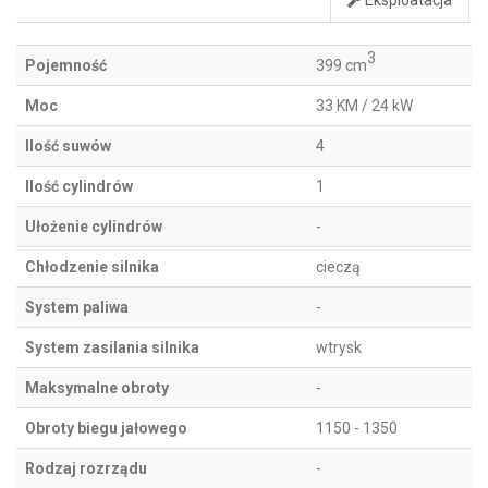
Eksploatacja
3
Pojemność
399 cm
Moc
33 KM / 24 kW
Ilość suwów
4
Ilość cylindrów
1
Ułożenie cylindrów
-
Chłodzenie silnika
cieczą
System paliwa
-
System zasilania silnika
wtrysk
Maksymalne obroty
-
Obroty biegu jałowego
1150 - 1350
Rodzaj rozrządu
-