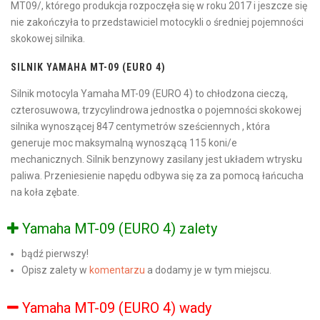
MT09/, którego produkcja rozpoczęła się w roku 2017 i jeszcze się
nie zakończyła to przedstawiciel motocykli o średniej pojemności
skokowej silnika.
SILNIK YAMAHA MT-09 (EURO 4)
Silnik motocyla Yamaha MT-09 (EURO 4) to chłodzona cieczą,
czterosuwowa, trzycylindrowa jednostka o pojemności skokowej
silnika wynoszącej 847 centymetrów sześciennych , która
generuje moc maksymalną wynoszącą 115 koni/e
mechanicznych. Silnik benzynowy zasilany jest układem wtrysku
paliwa. Przeniesienie napędu odbywa się za za pomocą łańcucha
na koła zębate.
Yamaha MT-09 (EURO 4) zalety
bądź pierwszy!
Opisz zalety w
komentarzu
a dodamy je w tym miejscu.
Yamaha MT-09 (EURO 4) wady