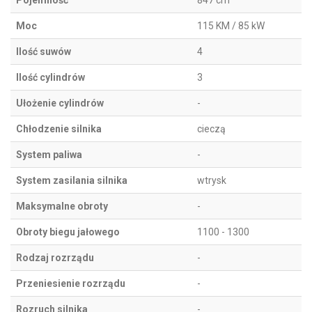
Pojemność
847 cm
Moc
115 KM / 85 kW
Ilość suwów
4
Ilość cylindrów
3
Ułożenie cylindrów
-
Chłodzenie silnika
cieczą
System paliwa
-
System zasilania silnika
wtrysk
Maksymalne obroty
-
Obroty biegu jałowego
1100 - 1300
Rodzaj rozrządu
-
Przeniesienie rozrządu
-
Rozruch silnika
-