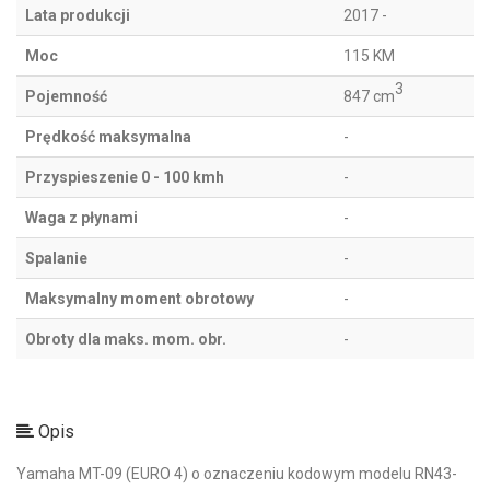
Lata produkcji
2017 -
Moc
115 KM
3
Pojemność
847 cm
Prędkość maksymalna
-
Przyspieszenie 0 - 100 kmh
-
Waga z płynami
-
Spalanie
-
Maksymalny moment obrotowy
-
Obroty dla maks. mom. obr.
-
Opis
Yamaha MT-09 (EURO 4) o oznaczeniu kodowym modelu RN43-