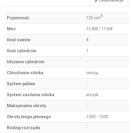
Eksploatacja
3
Pojemność
125 cm
Moc
15 KM / 11 kW
Ilość suwów
4
Ilość cylindrów
1
Ułożenie cylindrów
-
Chłodzenie silnika
cieczą
System paliwa
-
System zasilania silnika
wtrysk
Maksymalne obroty
-
Obroty biegu jałowego
1300 - 1500
Rodzaj rozrządu
-