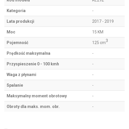
Kod modelu
RE292
Kategoria
-
Lata produkcji
2017 - 2019
Moc
15 KM
3
Pojemność
125 cm
Prędkość maksymalna
-
Przyspieszenie 0 - 100 kmh
-
Waga z płynami
-
Spalanie
-
Maksymalny moment obrotowy
-
Obroty dla maks. mom. obr.
-