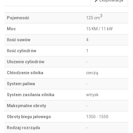
Eksploatacja
3
Pojemność
125 cm
Moc
15 KM / 11 kW
Ilość suwów
4
Ilość cylindrów
1
Ułożenie cylindrów
-
Chłodzenie silnika
cieczą
System paliwa
-
System zasilania silnika
wtrysk
Maksymalne obroty
-
Obroty biegu jałowego
1350 - 1550
Rodzaj rozrządu
-