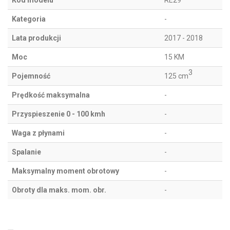
Kod modelu
RE29
Kategoria
-
Lata produkcji
2017 - 2018
Moc
15 KM
3
Pojemność
125 cm
Prędkość maksymalna
-
Przyspieszenie 0 - 100 kmh
-
Waga z płynami
-
Spalanie
-
Maksymalny moment obrotowy
-
Obroty dla maks. mom. obr.
-