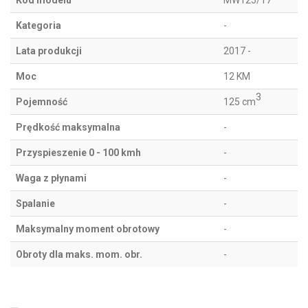
Kod modelu
MW125/17
Kategoria
-
Lata produkcji
2017 -
Moc
12 KM
3
Pojemność
125 cm
Prędkość maksymalna
-
Przyspieszenie 0 - 100 kmh
-
Waga z płynami
-
Spalanie
-
Maksymalny moment obrotowy
-
Obroty dla maks. mom. obr.
-