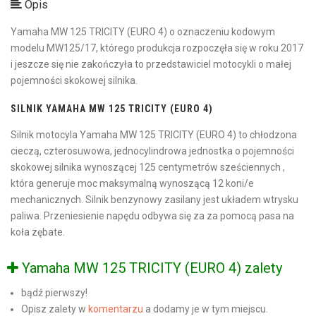
Opis
Yamaha MW 125 TRICITY (EURO 4) o oznaczeniu kodowym
modelu MW125/17, którego produkcja rozpoczęła się w roku 2017
i jeszcze się nie zakończyła to przedstawiciel motocykli o małej
pojemności skokowej silnika.
SILNIK YAMAHA MW 125 TRICITY (EURO 4)
Silnik motocyla Yamaha MW 125 TRICITY (EURO 4) to chłodzona
cieczą, czterosuwowa, jednocylindrowa jednostka o pojemności
skokowej silnika wynoszącej 125 centymetrów sześciennych ,
która generuje moc maksymalną wynoszącą 12 koni/e
mechanicznych. Silnik benzynowy zasilany jest układem wtrysku
paliwa. Przeniesienie napędu odbywa się za za pomocą pasa na
koła zębate.
Yamaha MW 125 TRICITY (EURO 4) zalety
bądź pierwszy!
Opisz zalety w
komentarzu
a dodamy je w tym miejscu.