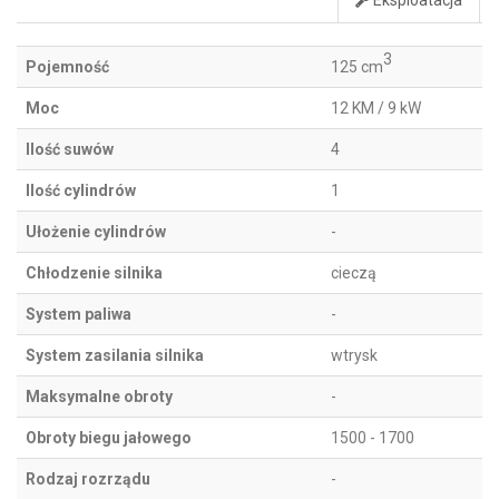
Eksploatacja
3
Pojemność
125 cm
Moc
12 KM / 9 kW
Ilość suwów
4
Ilość cylindrów
1
Ułożenie cylindrów
-
Chłodzenie silnika
cieczą
System paliwa
-
System zasilania silnika
wtrysk
Maksymalne obroty
-
Obroty biegu jałowego
1500 - 1700
Rodzaj rozrządu
-